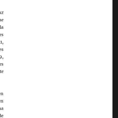
uz
he
la
es
1,
es
9,
es
te
en
en
ha
de