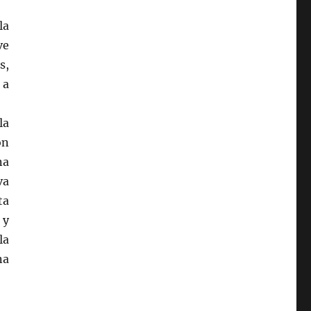
la
ve
s,
 a
la
ón
na
va
ta
 y
la
na