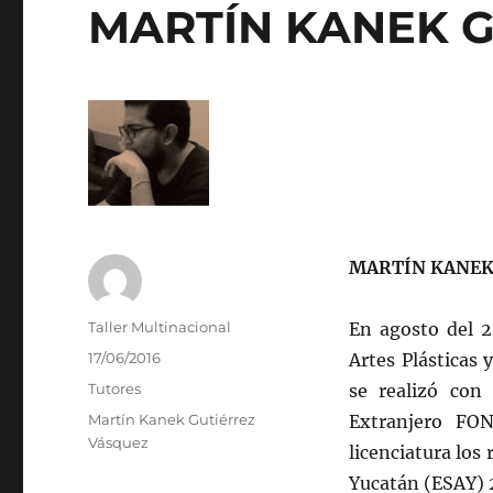
MARTÍN KANEK 
MARTÍN KANEK
Autor
Taller Multinacional
En agosto del 2
Publicado
17/06/2016
Artes Plásticas 
el
Categorías
Tutores
se realizó con
Etiquetas
Martín Kanek Gutiérrez
Extranjero FO
Vásquez
licenciatura los 
Yucatán (ESAY) 