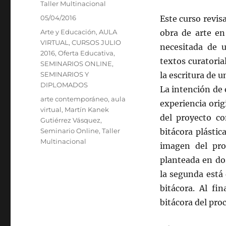
Autor
Taller Multinacional
Publicado
05/04/2016
Este curso revisa
el
Categorías
Arte y Educación
,
AULA
obra de arte en
VIRTUAL
,
CURSOS JULIO
necesitada de u
2016
,
Oferta Educativa
,
textos curatoria
SEMINARIOS ONLINE
,
SEMINARIOS Y
la escritura de u
DIPLOMADOS
La intención de 
Etiquetas
arte contemporáneo
,
aula
experiencia orig
virtual
,
Martín Kanek
del proyecto co
Gutiérrez Vásquez
,
Seminario Online
,
Taller
bitácora plástic
Multinacional
imagen del pro
planteada en dos
la segunda está 
bitácora. Al fi
bitácora del proc