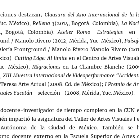
iciones destacan;
Clausura del Año Internacional de la l
Yuc. México),
Rellena 3
(2014, Bogotá, Colombia),
La Noc
, Bogotá, Colombia),
Atelier Romo –Estrategias-
en 
ound / Manolo Rivero (2012, Mérida, Yuc. México),
Paisaj
alería Frontground / Manolo Rivero Manolo Rivero (201
éxico)
Cutting Edge: Al limite
en el Centro de Artes Visual
uc. México),
Migraciones
en La Chambre Blanche (200
),
XIII Muestra Internacional de Videoperformance “Accident
Teresa Arte Actual (2008, Cd. de México);
I Premio de Ar
suales Yucatán
–selección- (2008, Mérida, Yuc. México).
 docente-investigador de tiempo completo en la CUN 
n impartió la asignatura del Taller de Artes Visuales I 
d Autónoma de la Ciudad de México. También se 
mo docente externo en la Escuela Superior de Artes 