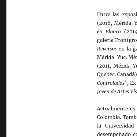
Entre las expos
(2016, Mérida, 
en Blanco
(2014
galería Frontgr
Reversos
en la g
Mérida, Yuc. M
(2011, Mérida Y
Quebec. Canadá
Controlados”,
Ex 
Joven de Artes Vi
Actualmente es
Colombia. Tambié
la Universida
desempeñado co