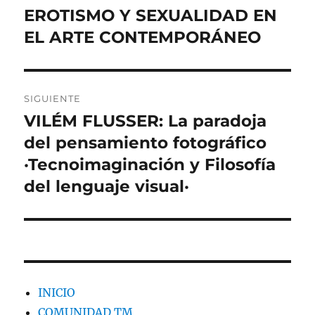
de
EROTISMO Y SEXUALIDAD EN
Entrada
anterior:
EL ARTE CONTEMPORÁNEO
entradas
SIGUIENTE
VILÉM FLUSSER: La paradoja
Entrada
siguiente:
del pensamiento fotográfico
·Tecnoimaginación y Filosofía
del lenguaje visual·
INICIO
COMUNIDAD TM