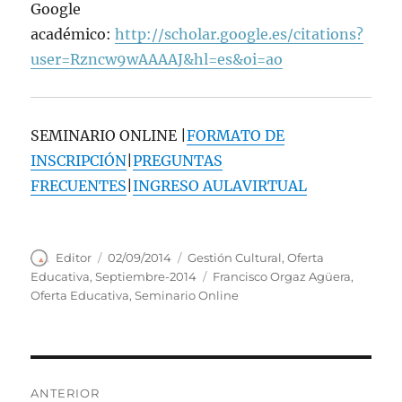
Google
académico:
http://scholar.google.es/citations?
user=Rzncw9wAAAAJ&hl=es&oi=ao
SEMINARIO ONLINE |
FORMATO DE
INSCRIPCIÓN
|
PREGUNTAS
FRECUENTES
|
INGRESO AULAVIRTUAL
Autor
Publicado
Categorías
Editor
02/09/2014
Gestión Cultural
,
Oferta
el
Etiquetas
Educativa
,
Septiembre-2014
Francisco Orgaz Agüera
,
Oferta Educativa
,
Seminario Online
Navegación
ANTERIOR