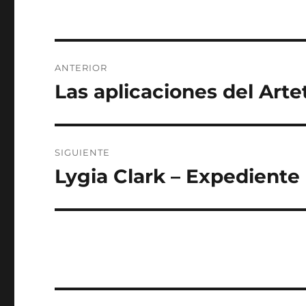
Navegación
ANTERIOR
de
Las aplicaciones del Art
Entrada
anterior:
entradas
SIGUIENTE
Lygia Clark – Expediente
Entrada
siguiente: