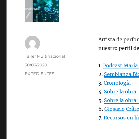
Artista de perf
nuestro perfil d
Autor
Taller Multinacional
Publicado
30/03/2020
1.
Podcast Maria
el
Categorías
EXPEDIENTES
2.
Semblanza Bio
3.
Cronología
4.
Sobre la obra:
5.
Sobre la obra:
6.
Glosario Críti
7.
Recursos en lí