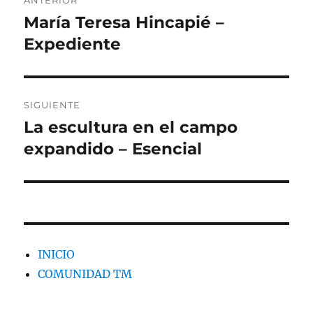
ANTERIOR
de
María Teresa Hincapié –
Entrada
anterior:
Expediente
entradas
SIGUIENTE
La escultura en el campo
Entrada
siguiente:
expandido – Esencial
INICIO
COMUNIDAD TM