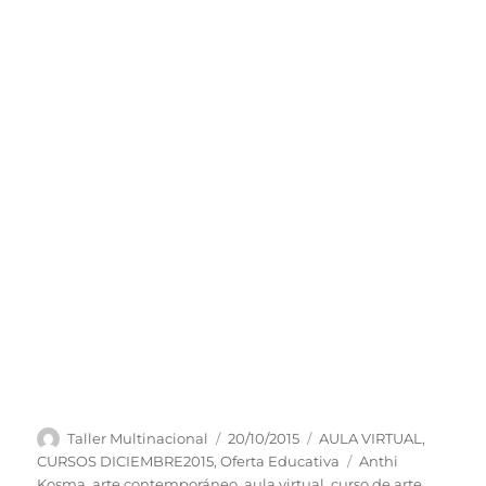
Autor
Publicado
Categorías
Taller Multinacional
20/10/2015
AULA VIRTUAL
,
el
Etiquetas
CURSOS DICIEMBRE2015
,
Oferta Educativa
Anthi
Kosma
,
arte contemporáneo
,
aula virtual
,
curso de arte