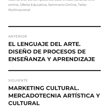
online
,
Oferta Educativa
,
Seminario Online
,
Taller
Multinacional
Navegación
ANTERIOR
de
EL LENGUAJE DEL ARTE.
Entrada
anterior:
DISEÑO DE PROCESOS DE
entradas
ENSEÑANZA Y APRENDIZAJE
SIGUIENTE
MARKETING CULTURAL.
Entrada
siguiente:
MERCADOTECNIA ARTÍSTICA Y
CULTURAL