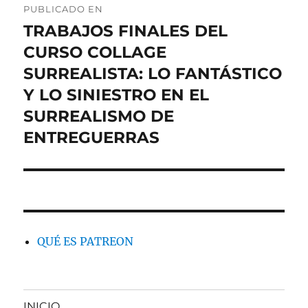
PUBLICADO EN
de
TRABAJOS FINALES DEL
CURSO COLLAGE
entradas
SURREALISTA: LO FANTÁSTICO
Y LO SINIESTRO EN EL
SURREALISMO DE
ENTREGUERRAS
QUÉ ES PATREON
INICIO