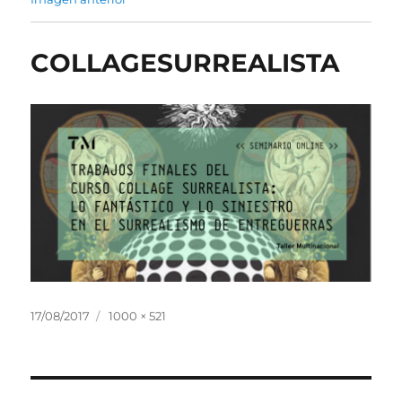
COLLAGESURREALISTA
Publicado
Tamaño
17/08/2017
1000 × 521
el
completo
Navegación