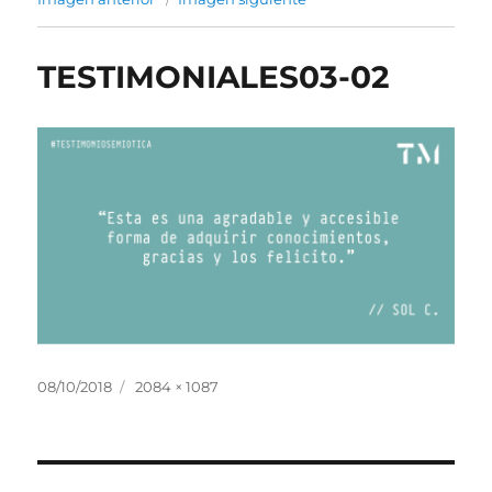
TESTIMONIALES03-02
Publicado
Tamaño
08/10/2018
2084 × 1087
el
completo
Navegación