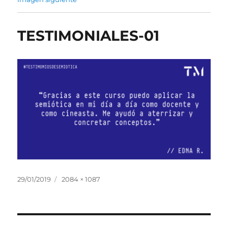
TESTIMONIALES-01
Publicado
Tamaño
29/01/2019
2084 × 1087
el
completo
Navegación