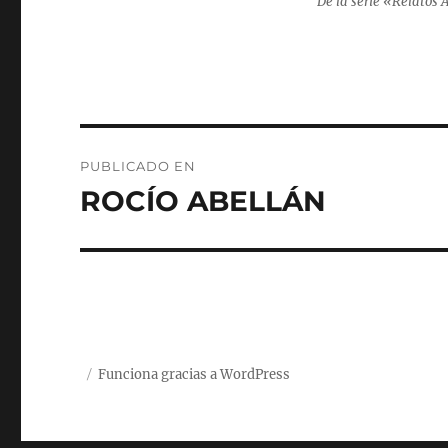
De la serie «Relatos 
Navegación
PUBLICADO EN
de
ROCÍO ABELLÁN
entradas
Funciona gracias a WordPress