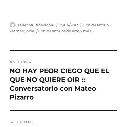
Autor
Publicado
Categorías
Taller Multinacional
15/04/2013
Conversatorio
,
el
Viernes Social / Conversatorios de arte y más
Navegación
ANTERIOR
de
NO HAY PEOR CIEGO QUE EL
Entrada
anterior:
QUE NO QUIERE OIR ::
entradas
Conversatorio con Mateo
Pizarro
SIGUIENTE