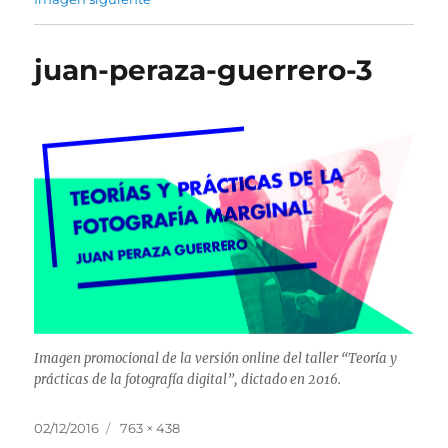
juan-peraza-guerrero-3
Imagen promocional de la versión online del taller “Teoría y
prácticas de la fotografía digital”, dictado en 2016.
Publicado
Tamaño
02/12/2016
763 × 438
el
completo