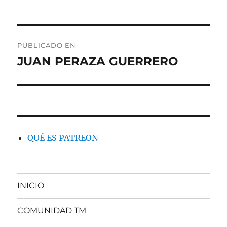
Navegación
PUBLICADO EN
de
JUAN PERAZA GUERRERO
entradas
QUÉ ES PATREON
INICIO
COMUNIDAD TM