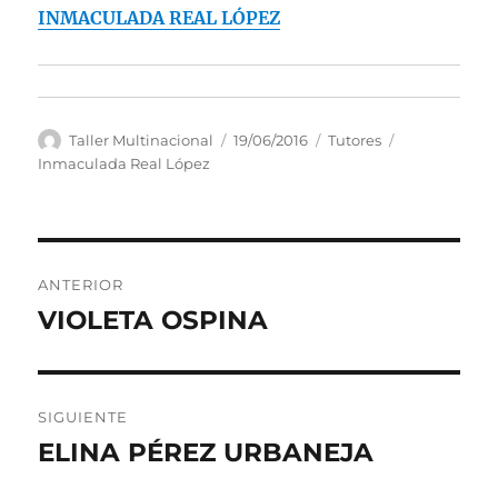
INMACULADA REAL LÓPEZ
Autor
Publicado
Categorías
Etiquetas
Taller Multinacional
19/06/2016
Tutores
el
Inmaculada Real López
Navegación
ANTERIOR
de
VIOLETA OSPINA
Entrada
anterior:
entradas
SIGUIENTE
ELINA PÉREZ URBANEJA
Entrada
siguiente: