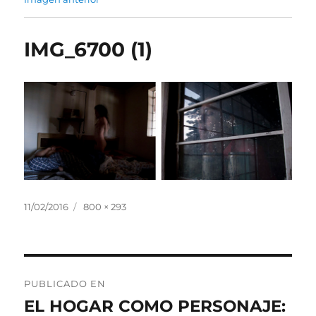
IMG_6700 (1)
Publicado
Tamaño
11/02/2016
800 × 293
el
completo
Navegación
PUBLICADO EN
de
EL HOGAR COMO PERSONAJE: