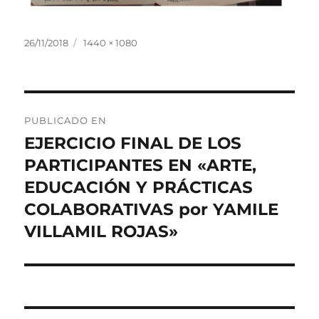
Publicado
Tamaño
26/11/2018
1440 × 1080
el
completo
Navegación
PUBLICADO EN
de
EJERCICIO FINAL DE LOS
PARTICIPANTES EN «ARTE,
entradas
EDUCACIÓN Y PRÁCTICAS
COLABORATIVAS por YAMILE
VILLAMIL ROJAS»