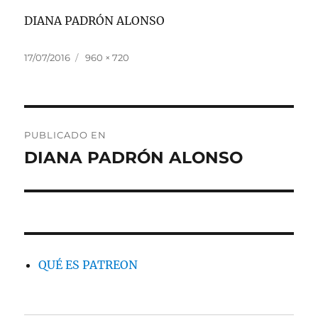
DIANA PADRÓN ALONSO
Publicado
Tamaño
17/07/2016
960 × 720
el
completo
Navegación
PUBLICADO EN
de
DIANA PADRÓN ALONSO
entradas
QUÉ ES PATREON