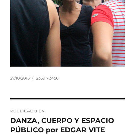
Publicado
Tamaño
27/10/2016
2369 × 3456
el
completo
Navegación
PUBLICADO EN
de
DANZA, CUERPO Y ESPACIO
PÚBLICO por EDGAR VITE
entradas