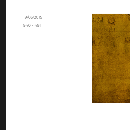
Publicado
19/05/2015
el
Tamaño
940 × 491
completo